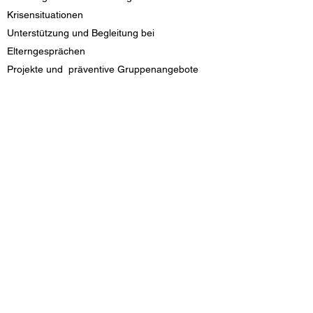
Krisensituationen
Unterstützung und Begleitung bei
Elterngesprächen
Projekte und präventive Gruppenangebote
z.B. zur Gewaltprävention, Förderung der
Klassengemeinschaft, der Sozialkompetenz,
usw.
Kontakt:
Tanja Riegger
Riegger@limburgerhof.de
0173-4768703
Termine nach Vereinbarung
Sie erreichen mich von Montag bis Donnerstag
zwischen 8 und 13 Uhr in der Domholzschule.
Da ich viel in den Klassen unterwegs bin, bitte