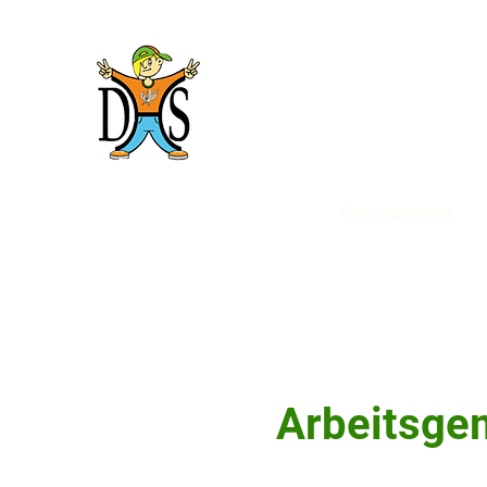
Domholzschu
Willkommen
Wir stellen uns vor
Ganztagsschule
B
Arbeitsge