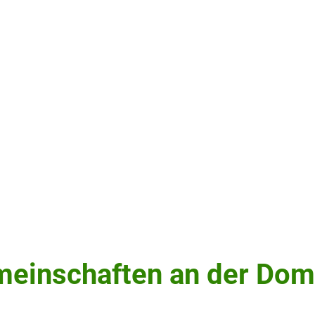
le Limburgerhof
etreuende Grundschule
Downloads
Termine
SEB & Förderverei
meinschaften an der Dom