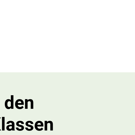
n
Mehr
h den
Klassen