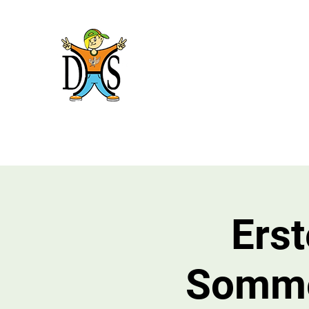
Domholzschu
Willkommen
Wir stellen uns vor
Ganztagsschule
B
Erst
Sommer