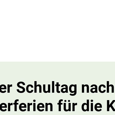
le Limburgerhof
etreuende Grundschule
Downloads
Termine
SEB & Förderverei
er Schultag nac
ferien für die 