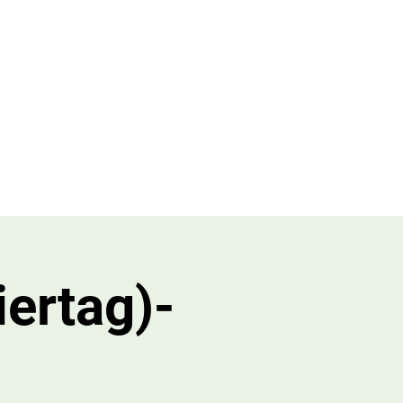
n
Mehr
iertag)-