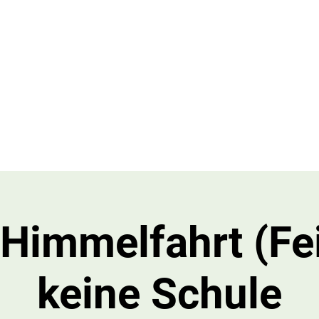
le Limburgerhof
etreuende Grundschule
Downloads
Termine
SEB & Förderverei
 Himmelfahrt (Fe
keine Schule