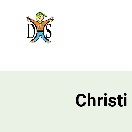
Domholzschu
Willkommen
Wir stellen uns vor
Ganztagsschule
B
Christi